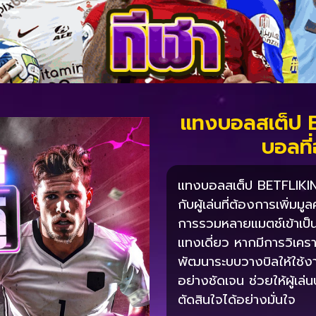
แทงบอลสเต็ป 
บอลที
แทงบอลสเต็ป BETFLIKINW
กับผู้เล่นที่ต้องการเพิ่ม
การรวมหลายแมตช์เข้าเป็
แทงเดี่ยว หากมีการวิเ
พัฒนาระบบวางบิลให้ใช้ง
อย่างชัดเจน ช่วยให้ผู้เ
ตัดสินใจได้อย่างมั่นใจ