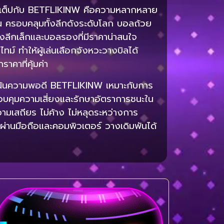
เต็ปกับ BETFLIKINW คือความหลากหลาย
 ครอบคลุมทั้งลีกดังระดับโลก บอลถ้วย
งลีกเล็กและบอลรองที่มีราคาน่าสนใจ
ม์ ทำให้ผู้เล่นเลือกจังหวะวางบิลได้
คาที่คุ้มค่า
เน้นความพอดี BETFLIKINW เหมาะกับการ
อควบคุมความเสี่ยงและรักษาอัตราการชนะใน
ามเสถียร ไม่ค้าง ไม่หลุดระหว่างการ
ผ่านมือถือและคอมพิวเตอร์ วางเดิมพันได้