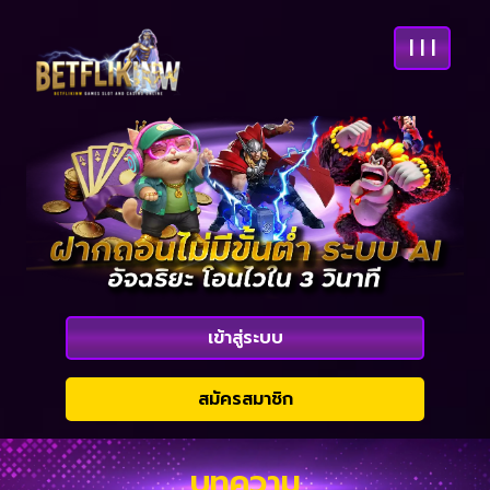
| | |
เข้าสู่ระบบ
สมัครสมาชิก
บทความ